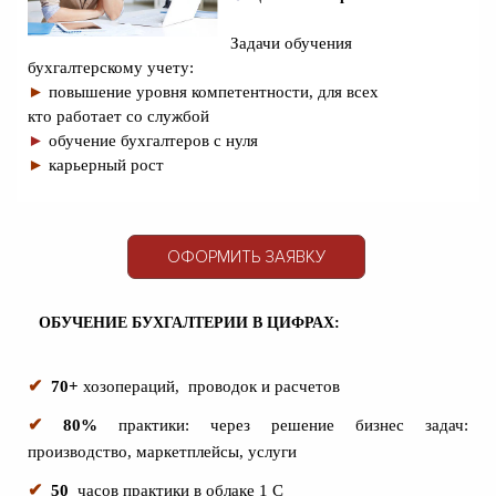
Задачи обучения
бухгалтерскому учету:
►
повышение уровня компетентности, для всех
кто
работает
со службой
►
обучение бухгалтеров с нуля
►
карьерный рост
ОФОРМИТЬ ЗАЯВКУ
ОБУЧЕНИЕ БУХГАЛТЕРИИ В ЦИФРАХ:
✔
70+
хозопераций,
проводок и расчетов
✔
80%
практики: через решение бизнес задач:
производство, маркетплейсы, услуги
✔
50
часов практики в облаке 1 С